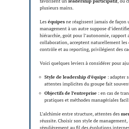
favorisent un
leadership participatif
, où 
plusieurs mains.
Les
équipes
ne réagissent jamais de façon
management à un autre suppose d’identifier
hiérarchie, goût pour l’autonomie, rapport au
collaboration, acceptent naturellement les 
contrôle et au reporting, privilégient des ca
Voici quelques leviers à considérer pour aju
Style de leadership d’équipe
: adapter 
attentes implicites du groupe fait souvent
Objectifs de l’entreprise
: en cas de tra
pratiques et méthodes managériales facili
L’alchimie entre structure, attentes des
mem
réussite. Choisir son style de management, c
régulièrement au fil des évolutions internes