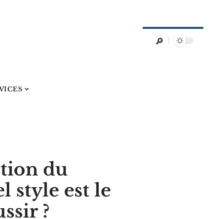
VICES
stion du
 style est le
ssir ?