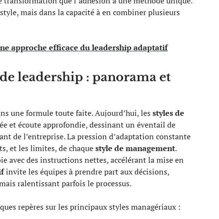
 de transformation que l’adhésion à une méthode unique.
n style, mais dans la capacité à en combiner plusieurs
ne approche efficace du leadership adaptatif
de leadership : panorama et
ns une formule toute faite. Aujourd’hui, les
styles de
e et écoute approfondie, dessinant un éventail de
t de l’entreprise. La pression d’adaptation constante
ts, et les limites, de chaque
style de management
.
oie avec des instructions nettes, accélérant la mise en
if
invite les équipes à prendre part aux décisions,
 mais ralentissant parfois le processus.
ques repères sur les principaux styles managériaux :