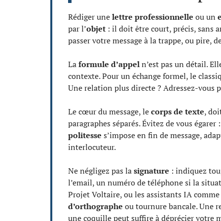
Rédiger une
lettre professionnelle
ou un
par l’
objet
: il doit être court, précis, sans
passer votre message à la trappe, ou pire, d
La
formule d’appel
n’est pas un détail. Ell
contexte. Pour un échange formel, le classiq
Une relation plus directe ? Adressez-vous p
Le cœur du message, le
corps de texte
, doi
paragraphes séparés. Évitez de vous égarer :
politesse
s’impose en fin de message, adapt
interlocuteur.
Ne négligez pas la
signature
: indiquez tou
l’email, un numéro de téléphone si la situati
Projet Voltaire, ou les assistants IA comm
d’orthographe
ou tournure bancale. Une rel
une coquille peut suffire à déprécier votre 