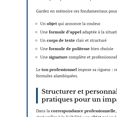
Gardez en mémoire ces fondamentaux pour 
Un
objet
qui annonce la couleur
Une
formule d’appel
adaptée à la situat
Un
corps de texte
clair et structuré
Une
formule de politesse
bien choisie
Une
signature
complète et professionnel
Le
ton professionnel
impose sa rigueur : r
formules alambiquées.
Structurer et personnal
pratiques pour un imp
Dans la
correspondance professionnelle
c’est veiller à la lisibilité : un
objet
qui va à