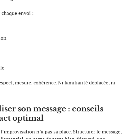
chaque envoi :
ion
le
espect, mesure, cohérence. Ni familiarité déplacée, ni
iser son message : conseils
act optimal
, l’improvisation n’a pas sa place. Structurer le message,
 l’essentiel, un corps de texte bien découpé, une